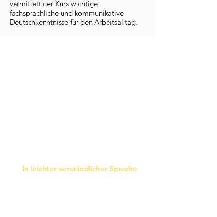
vermittelt der Kurs wichtige
fachsprachliche und kommunikative
Deutschkenntnisse für den Arbeitsalltag.
Vorbereitungskurs auf
Tätigkeiten in Hauswirtschaft
und Reinigung
Bildungsart:
Berufsvorbereitungskurs mit
fachsprachlicher Qualifizierung
In leichter verständlicher Sprache
Nächster Starttermin:
Herbst 2026
Dauer:
12 Monate