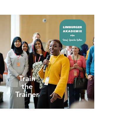
Train
the
Trainer
DaF-/DaZ-Klassen
erfolgreich
unterrichten.
Steigern Sie
Ihre Erfolgsquote mit unserem