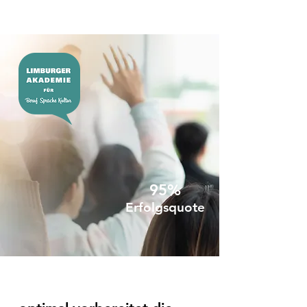
95%
Erfolgsquote
Anpassungslehrgang Pflege,
DTZ (A2-B1), B1, B2 –