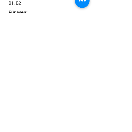
B1, B2
Für wen:
Personen, die ein Sprachzertifikat für
Einbürgerung, Aufenthalt oder
Arbeitsstelle benötigen.
NEHMEN SIE JETZT PER MAIL KONTAKT AUF
oder rufen Sie uns einfach an
0170 6644004